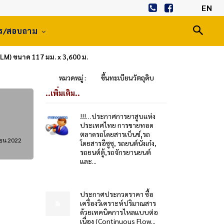
EN
าร/สอบถาม
LM) ขนาด 117 มม. x 3,600 ม.
หมวดหมู่ :
ขึ้นทะเบียนวัตถุดิบ
..เพิ่มเติม..
!!!…ประกาศการยาสูบแห่ง
ประเทศไทย การขายทอด
ตลาดรถโดยสารเบ็นซ์,รถ
ายน 2022
โดยสารอีซูซุ, รถยนต์นั่งเก๋ง,
รถยนต์ตู้,รถจักรยานยนต์
และ...
ประกาศประกวดราคา ซื้อ
เครื่องวิเคราะห์ปริมาณสาร
ด้วยเทคนิคการไหลแบบต่อ
เนื่อง (Continuous Flow...