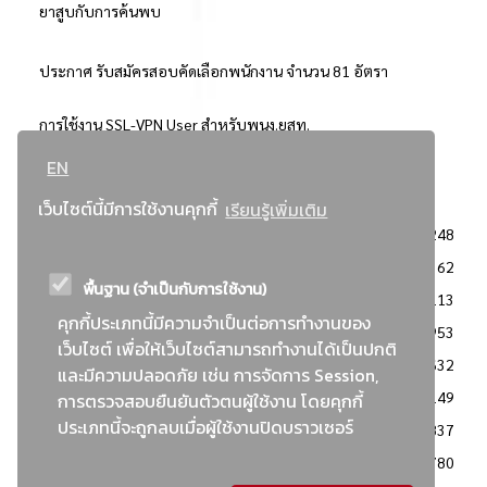
ยาสูบกับการค้นพบ
ประกาศ รับสมัครสอบคัดเลือกพนักงาน จำนวน 81 อัตรา
การใช้งาน SSL-VPN User สำหรับพนง.ยสท.
EN
..ยอดนิยม..
เว็บไซต์นี้มีการใช้งานคุกกี้
เรียนรู้เพิ่มเติม
จัดซื้อจัดจ้างการยาสูบแห่งประเทศไทย
3248
: ประกาศผู้ชนะการเสนอราคา
2362
พื้นฐาน (จำเป็นกับการใช้งาน)
: วิธีเฉพาะเจาะจง
2113
คุกกี้ประเภทนี้มีความจำเป็นต่อการทำงานของ
ข่าวสาร/ประกาศ
1953
เว็บไซต์ เพื่อให้เว็บไซต์สามารถทำงานได้เป็นปกติ
: เอกสารส่งเสริมความโปร่งใสในการจัดซื้อจัดจ้าง
1632
และมีความปลอดภัย เช่น การจัดการ Session,
ข่าวสารจัดซื้อจัดจ้าง
1149
การตรวจสอบยืนยันตัวตนผู้ใช้งาน โดยคุกกี้
ประเภทนี้จะถูกลบเมื่อผู้ใช้งานปิดบราวเซอร์
: แผนการจัดซื้อจัดจ้าง
837
: ประกาศราคากลาง
780