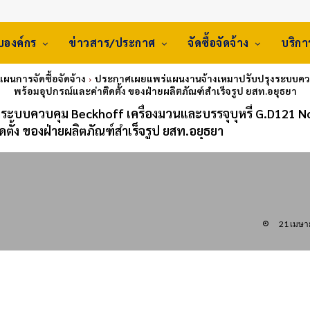
ับองค์กร
ข่าวสาร/ประกาศ
จัดซื้อจัดจ้าง
บริก
 แผนการจัดซื้อจัดจ้าง
ประกาศเผยแพร่แผนงานจ้างเหมาปรับปรุงระบบควบคุ
พร้อมอุปกรณ์และค่าติดตั้ง ของฝ่ายผลิตภัณฑ์สำเร็จรูป ยสท.อยุธยา
ะบบควบคุม Beckhoff เครื่องมวนและบรรจุบุหรี่ G.D121 N
ตั้ง ของฝ่ายผลิตภัณฑ์สำเร็จรูป ยสท.อยุธยา
21 เมษา