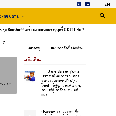
EN
าร/สอบถาม
ม Beckhoff เครื่องมวนและบรรจุบุหรี่ G.D121 No.7
o.7
หมวดหมู่ :
: แผนการจัดซื้อจัดจ้าง
..เพิ่มเติม..
!!!…ประกาศการยาสูบแห่ง
ประเทศไทย การขายทอด
ตลาดรถโดยสารเบ็นซ์,รถ
ยน 2022
โดยสารอีซูซุ, รถยนต์นั่งเก๋ง,
รถยนต์ตู้,รถจักรยานยนต์
และ...
ประกาศประกวดราคา ซื้อ