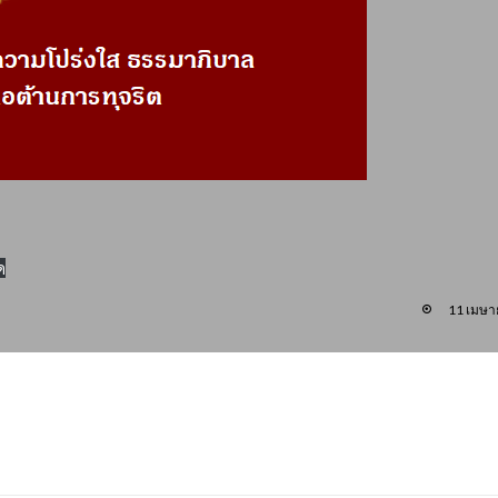
ด
11 เมษา