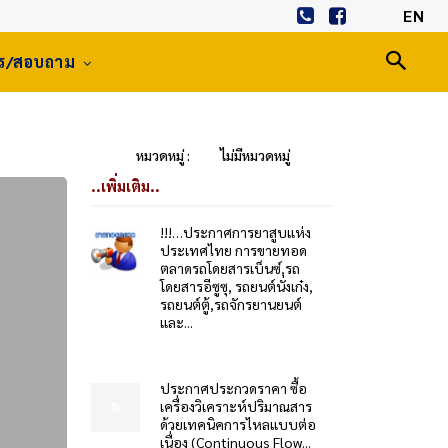
EN
าร/สอบถาม
หมวดหมู่ :
ไม่มีหมวดหมู่
..เพิ่มเติม..
!!!…ประกาศการยาสูบแห่ง
ประเทศไทย การขายทอด
ตลาดรถโดยสารเบ็นซ์,รถ
โดยสารอีซูซุ, รถยนต์นั่งเก๋ง,
รถยนต์ตู้,รถจักรยานยนต์
และ...
ประกาศประกวดราคา ซื้อ
เครื่องวิเคราะห์ปริมาณสาร
ด้วยเทคนิคการไหลแบบต่อ
เนื่อง (Continuous Flow...