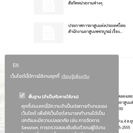
สังกัดหน่วยงานต่างๆ
ประกาศการยาสูบแห่งประเทศไทย
สำนักงานยาสูบเพชรบูรณ์ เรื่อง...
EN
เว็บไซต์นี้มีการใช้งานคุกกี้
เรียนรู้เพิ่มเติม
พื้นฐาน (จำเป็นกับการใช้งาน)
ที่อยู่ : 184 ถนนพระรามที่ 4 แขวงคลองเตย เขตคลองเตย
กรุงเทพมหานคร 10110 ติดต่อประชาสัมพันธ์ การยาสูบแห
คุกกี้ประเภทนี้มีความจำเป็นต่อการทำงานของ
ประเทศไทย Call center โทร. 0-2229-1000
เว็บไซต์ เพื่อให้เว็บไซต์สามารถทำงานได้เป็น
ปกติและมีความปลอดภัย เช่น การจัดการ
การยาสูบแห่งประเทศไทย พระนครศรีอยุธยา : 999 ม.4 ต.อุ
Session, การตรวจสอบยืนยันตัวตนผู้ใช้งาน
อ.อุทัย จ.พระนครศรีอยุธยา 13210 โทร. 0-3535-2555