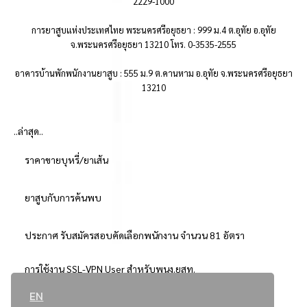
2229-1000
การยาสูบแห่งประเทศไทย พระนครศรีอยุธยา : 999 ม.4 ต.อุทัย อ.อุทัย
จ.พระนครศรีอยุธยา 13210 โทร. 0-3535-2555
อาคารบ้านพักพนักงานยาสูบ : 555 ม.9 ต.คานหาม อ.อุทัย จ.พระนครศรีอยุธยา
13210
..ล่าสุด..
ราคาขายบุหรี่/ยาเส้น
ยาสูบกับการค้นพบ
ประกาศ รับสมัครสอบคัดเลือกพนักงาน จำนวน 81 อัตรา
การใช้งาน SSL-VPN User สำหรับพนง.ยสท.
EN
..ยอดนิยม..