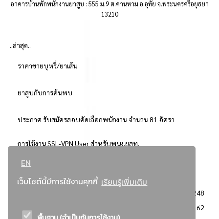
อาคารบ้านพักพนักงานยาสูบ : 555 ม.9 ต.คานหาม อ.อุทัย จ.พระนครศรีอยุธยา
13210
..ล่าสุด..
ราคาขายบุหรี่/ยาเส้น
ยาสูบกับการค้นพบ
ประกาศ รับสมัครสอบคัดเลือกพนักงาน จำนวน 81 อัตรา
การใช้งาน SSL-VPN User สำหรับพนง.ยสท.
EN
..ยอดนิยม..
เว็บไซต์นี้มีการใช้งานคุกกี้
เรียนรู้เพิ่มเติม
จัดซื้อจัดจ้างการยาสูบแห่งประเทศไทย
3248
: ประกาศผู้ชนะการเสนอราคา
2362
พื้นฐาน (จำเป็นกับการใช้งาน)