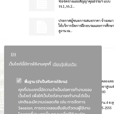
ซื้อจัดจ้างและสัญญาคุณธรรมฯ แบบ
รร.1,รร.2...
ประกาศผู้ชนะการเสนอราคา จ้างเหมา
ให้บริการจัดการฝึกอบรมและการศึกษ
ดูงาน ณ...
EN
เว็บไซต์นี้มีการใช้งานคุกกี้
เรียนรู้เพิ่มเติม
พื้นฐาน (จำเป็นกับการใช้งาน)
ที่อยู่ : 184 ถนนพระรามที่ 4 แขวงคลองเตย เขตคลองเตย
กรุงเทพมหานคร 10110 ติดต่อประชาสัมพันธ์ การยาสูบแห
คุกกี้ประเภทนี้มีความจำเป็นต่อการทำงานของ
ประเทศไทย Call center โทร. 0-2229-1000
เว็บไซต์ เพื่อให้เว็บไซต์สามารถทำงานได้เป็น
ปกติและมีความปลอดภัย เช่น การจัดการ
การยาสูบแห่งประเทศไทย พระนครศรีอยุธยา : 999 ม.4 ต.อุ
Session, การตรวจสอบยืนยันตัวตนผู้ใช้งาน
อ.อุทัย จ.พระนครศรีอยุธยา 13210 โทร. 0-3535-2555