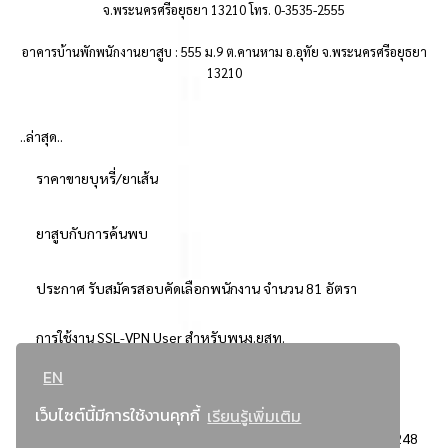
จ.พระนครศรีอยุธยา 13210 โทร. 0-3535-2555
อาคารบ้านพักพนักงานยาสูบ : 555 ม.9 ต.คานหาม อ.อุทัย จ.พระนครศรีอยุธยา
13210
..ล่าสุด..
ราคาขายบุหรี่/ยาเส้น
ยาสูบกับการค้นพบ
ประกาศ รับสมัครสอบคัดเลือกพนักงาน จำนวน 81 อัตรา
การใช้งาน SSL-VPN User สำหรับพนง.ยสท.
EN
..ยอดนิยม..
เว็บไซต์นี้มีการใช้งานคุกกี้
เรียนรู้เพิ่มเติม
จัดซื้อจัดจ้างการยาสูบแห่งประเทศไทย
3248