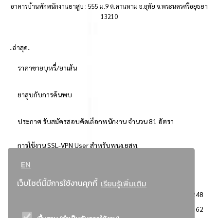
อาคารบ้านพักพนักงานยาสูบ : 555 ม.9 ต.คานหาม อ.อุทัย จ.พระนครศรีอยุธยา
13210
..ล่าสุด..
ราคาขายบุหรี่/ยาเส้น
ยาสูบกับการค้นพบ
ประกาศ รับสมัครสอบคัดเลือกพนักงาน จำนวน 81 อัตรา
การใช้งาน SSL-VPN User สำหรับพนง.ยสท.
EN
..ยอดนิยม..
เว็บไซต์นี้มีการใช้งานคุกกี้
เรียนรู้เพิ่มเติม
จัดซื้อจัดจ้างการยาสูบแห่งประเทศไทย
3248
: ประกาศผู้ชนะการเสนอราคา
2362