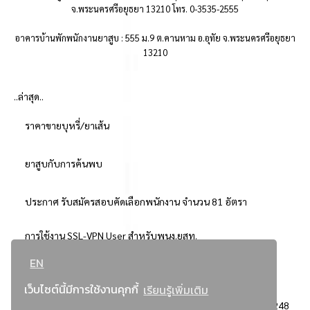
จ.พระนครศรีอยุธยา 13210 โทร. 0-3535-2555
อาคารบ้านพักพนักงานยาสูบ : 555 ม.9 ต.คานหาม อ.อุทัย จ.พระนครศรีอยุธยา
13210
..ล่าสุด..
ราคาขายบุหรี่/ยาเส้น
ยาสูบกับการค้นพบ
ประกาศ รับสมัครสอบคัดเลือกพนักงาน จำนวน 81 อัตรา
การใช้งาน SSL-VPN User สำหรับพนง.ยสท.
EN
..ยอดนิยม..
เว็บไซต์นี้มีการใช้งานคุกกี้
เรียนรู้เพิ่มเติม
จัดซื้อจัดจ้างการยาสูบแห่งประเทศไทย
3248