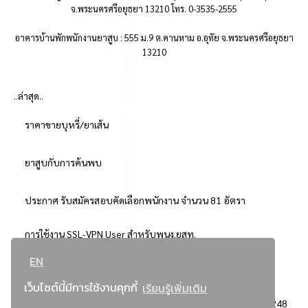
จ.พระนครศรีอยุธยา 13210 โทร. 0-3535-2555
อาคารบ้านพักพนักงานยาสูบ : 555 ม.9 ต.คานหาม อ.อุทัย จ.พระนครศรีอยุธยา
13210
..ล่าสุด..
ราคาขายบุหรี่/ยาเส้น
ยาสูบกับการค้นพบ
ประกาศ รับสมัครสอบคัดเลือกพนักงาน จำนวน 81 อัตรา
การใช้งาน SSL-VPN User สำหรับพนง.ยสท.
EN
..ยอดนิยม..
เว็บไซต์นี้มีการใช้งานคุกกี้
เรียนรู้เพิ่มเติม
จัดซื้อจัดจ้างการยาสูบแห่งประเทศไทย
3248