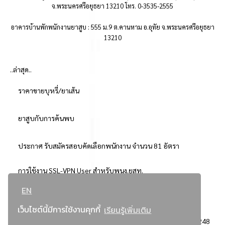
จ.พระนครศรีอยุธยา 13210 โทร. 0-3535-2555
อาคารบ้านพักพนักงานยาสูบ : 555 ม.9 ต.คานหาม อ.อุทัย จ.พระนครศรีอยุธยา
13210
..ล่าสุด..
ราคาขายบุหรี่/ยาเส้น
ยาสูบกับการค้นพบ
ประกาศ รับสมัครสอบคัดเลือกพนักงาน จำนวน 81 อัตรา
การใช้งาน SSL-VPN User สำหรับพนง.ยสท.
EN
..ยอดนิยม..
เว็บไซต์นี้มีการใช้งานคุกกี้
เรียนรู้เพิ่มเติม
จัดซื้อจัดจ้างการยาสูบแห่งประเทศไทย
3248