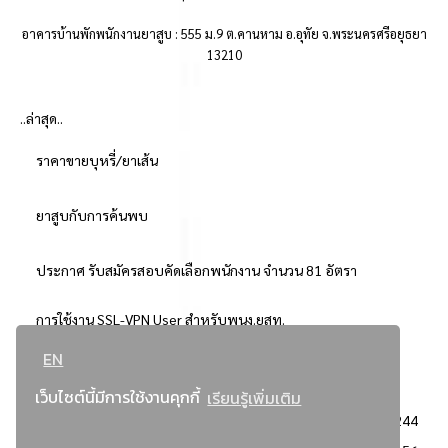
อาคารบ้านพักพนักงานยาสูบ : 555 ม.9 ต.คานหาม อ.อุทัย จ.พระนครศรีอยุธยา
13210
..ล่าสุด..
ราคาขายบุหรี่/ยาเส้น
ยาสูบกับการค้นพบ
ประกาศ รับสมัครสอบคัดเลือกพนักงาน จำนวน 81 อัตรา
การใช้งาน SSL-VPN User สำหรับพนง.ยสท.
EN
..ยอดนิยม..
เว็บไซต์นี้มีการใช้งานคุกกี้
เรียนรู้เพิ่มเติม
จัดซื้อจัดจ้างการยาสูบแห่งประเทศไทย
3244