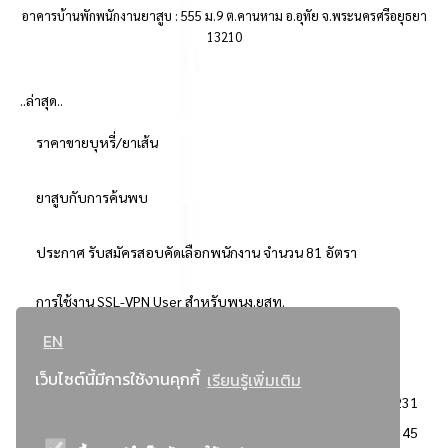
อาคารบ้านพักพนักงานยาสูบ : 555 ม.9 ต.คานหาม อ.อุทัย จ.พระนครศรีอยุธยา
13210
..ล่าสุด..
ราคาขายบุหรี่/ยาเส้น
ยาสูบกับการค้นพบ
ประกาศ รับสมัครสอบคัดเลือกพนักงาน จำนวน 81 อัตรา
การใช้งาน SSL-VPN User สำหรับพนง.ยสท.
EN
..ยอดนิยม..
เว็บไซต์นี้มีการใช้งานคุกกี้
เรียนรู้เพิ่มเติม
จัดซื้อจัดจ้างการยาสูบแห่งประเทศไทย
3231
: ประกาศผู้ชนะการเสนอราคา
2345