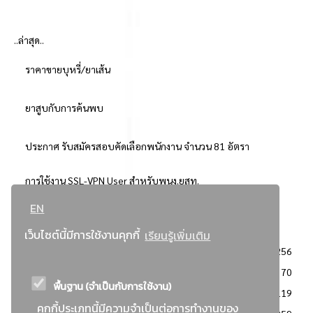
..ล่าสุด..
ราคาขายบุหรี่/ยาเส้น
ยาสูบกับการค้นพบ
ประกาศ รับสมัครสอบคัดเลือกพนักงาน จำนวน 81 อัตรา
การใช้งาน SSL-VPN User สำหรับพนง.ยสท.
EN
..ยอดนิยม..
เว็บไซต์นี้มีการใช้งานคุกกี้
เรียนรู้เพิ่มเติม
จัดซื้อจัดจ้างการยาสูบแห่งประเทศไทย
3256
: ประกาศผู้ชนะการเสนอราคา
2370
พื้นฐาน (จำเป็นกับการใช้งาน)
: วิธีเฉพาะเจาะจง
2119
คุกกี้ประเภทนี้มีความจำเป็นต่อการทำงานของ