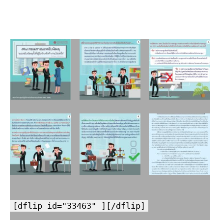
[dflip id="33463" ][/dflip]