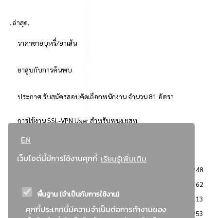
..ล่าสุด..
ราคาขายบุหรี่/ยาเส้น
ยาสูบกับการค้นพบ
ประกาศ รับสมัครสอบคัดเลือกพนักงาน จำนวน 81 อัตรา
การใช้งาน SSL-VPN User สำหรับพนง.ยสท.
EN
..ยอดนิยม..
เว็บไซต์นี้มีการใช้งานคุกกี้
เรียนรู้เพิ่มเติม
จัดซื้อจัดจ้างการยาสูบแห่งประเทศไทย
3248
: ประกาศผู้ชนะการเสนอราคา
2362
พื้นฐาน (จำเป็นกับการใช้งาน)
: วิธีเฉพาะเจาะจง
2113
คุกกี้ประเภทนี้มีความจำเป็นต่อการทำงานของ
ข่าวสาร/ประกาศ
1953