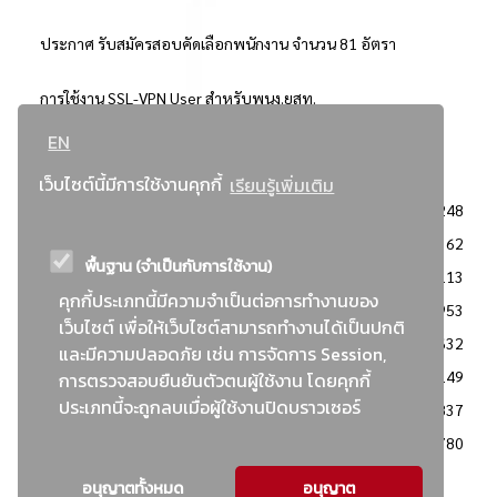
ประกาศ รับสมัครสอบคัดเลือกพนักงาน จำนวน 81 อัตรา
การใช้งาน SSL-VPN User สำหรับพนง.ยสท.
EN
..ยอดนิยม..
เว็บไซต์นี้มีการใช้งานคุกกี้
เรียนรู้เพิ่มเติม
จัดซื้อจัดจ้างการยาสูบแห่งประเทศไทย
3248
: ประกาศผู้ชนะการเสนอราคา
2362
พื้นฐาน (จำเป็นกับการใช้งาน)
: วิธีเฉพาะเจาะจง
2113
คุกกี้ประเภทนี้มีความจำเป็นต่อการทำงานของ
ข่าวสาร/ประกาศ
1953
เว็บไซต์ เพื่อให้เว็บไซต์สามารถทำงานได้เป็นปกติ
: เอกสารส่งเสริมความโปร่งใสในการจัดซื้อจัดจ้าง
1632
และมีความปลอดภัย เช่น การจัดการ Session,
ข่าวสารจัดซื้อจัดจ้าง
1149
การตรวจสอบยืนยันตัวตนผู้ใช้งาน โดยคุกกี้
ประเภทนี้จะถูกลบเมื่อผู้ใช้งานปิดบราวเซอร์
: แผนการจัดซื้อจัดจ้าง
837
: ประกาศราคากลาง
780
อนุญาตทั้งหมด
อนุญาต