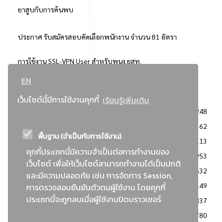
ยาสูบกับการค้นพบ
ประกาศ รับสมัครสอบคัดเลือกพนักงาน จำนวน 81 อัตรา
การใช้งาน SSL-VPN User สำหรับพนง.ยสท.
EN
..ยอดนิยม..
เว็บไซต์นี้มีการใช้งานคุกกี้
เรียนรู้เพิ่มเติม
จัดซื้อจัดจ้างการยาสูบแห่งประเทศไทย
3248
: ประกาศผู้ชนะการเสนอราคา
2362
พื้นฐาน (จำเป็นกับการใช้งาน)
: วิธีเฉพาะเจาะจง
2113
คุกกี้ประเภทนี้มีความจำเป็นต่อการทำงานของ
ข่าวสาร/ประกาศ
1953
เว็บไซต์ เพื่อให้เว็บไซต์สามารถทำงานได้เป็นปกติ
: เอกสารส่งเสริมความโปร่งใสในการจัดซื้อจัดจ้าง
1632
และมีความปลอดภัย เช่น การจัดการ Session,
ข่าวสารจัดซื้อจัดจ้าง
1149
การตรวจสอบยืนยันตัวตนผู้ใช้งาน โดยคุกกี้
ประเภทนี้จะถูกลบเมื่อผู้ใช้งานปิดบราวเซอร์
: แผนการจัดซื้อจัดจ้าง
837
: ประกาศราคากลาง
780