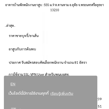
อาคารบ้านพักพนักงานยาสูบ : 555 ม.9 ต.คานหาม อ.อุทัย จ.พระนครศรีอยุธยา
13210
..ล่าสุด..
ราคาขายบุหรี่/ยาเส้น
ยาสูบกับการค้นพบ
ประกาศ รับสมัครสอบคัดเลือกพนักงาน จำนวน 81 อัตรา
การใช้งาน SSL-VPN User สำหรับพนง.ยสท.
EN
..ยอดนิยม..
เว็บไซต์นี้มีการใช้งานคุกกี้
เรียนรู้เพิ่มเติม
จัดซื้อจัดจ้างการยาสูบแห่งประเทศไทย
3239
: ประกาศผู้ชนะการเสนอราคา
2351