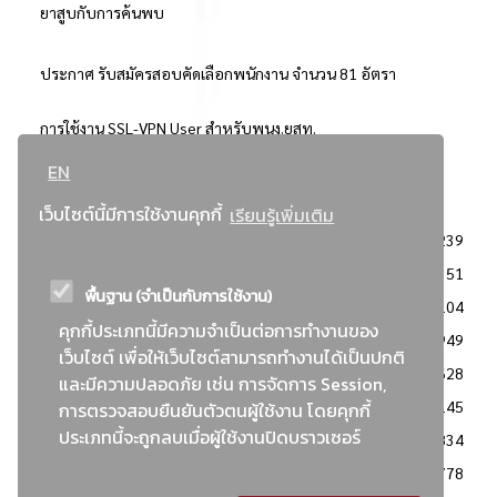
ยาสูบกับการค้นพบ
ประกาศ รับสมัครสอบคัดเลือกพนักงาน จำนวน 81 อัตรา
การใช้งาน SSL-VPN User สำหรับพนง.ยสท.
EN
..ยอดนิยม..
เว็บไซต์นี้มีการใช้งานคุกกี้
เรียนรู้เพิ่มเติม
จัดซื้อจัดจ้างการยาสูบแห่งประเทศไทย
3239
: ประกาศผู้ชนะการเสนอราคา
2351
พื้นฐาน (จำเป็นกับการใช้งาน)
: วิธีเฉพาะเจาะจง
2104
คุกกี้ประเภทนี้มีความจำเป็นต่อการทำงานของ
ข่าวสาร/ประกาศ
1949
เว็บไซต์ เพื่อให้เว็บไซต์สามารถทำงานได้เป็นปกติ
: เอกสารส่งเสริมความโปร่งใสในการจัดซื้อจัดจ้าง
1628
และมีความปลอดภัย เช่น การจัดการ Session,
ข่าวสารจัดซื้อจัดจ้าง
1145
การตรวจสอบยืนยันตัวตนผู้ใช้งาน โดยคุกกี้
ประเภทนี้จะถูกลบเมื่อผู้ใช้งานปิดบราวเซอร์
: แผนการจัดซื้อจัดจ้าง
834
: ประกาศราคากลาง
778