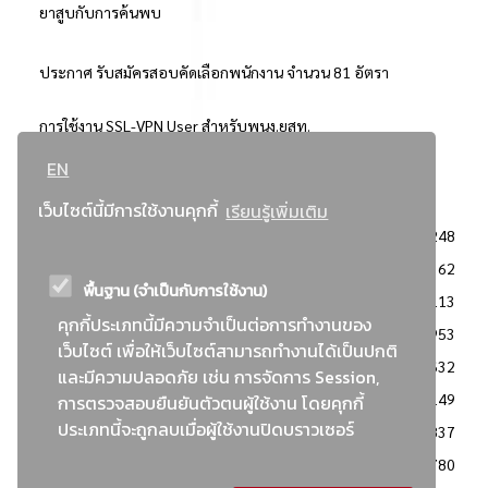
ยาสูบกับการค้นพบ
ประกาศ รับสมัครสอบคัดเลือกพนักงาน จำนวน 81 อัตรา
การใช้งาน SSL-VPN User สำหรับพนง.ยสท.
EN
..ยอดนิยม..
เว็บไซต์นี้มีการใช้งานคุกกี้
เรียนรู้เพิ่มเติม
จัดซื้อจัดจ้างการยาสูบแห่งประเทศไทย
3248
: ประกาศผู้ชนะการเสนอราคา
2362
พื้นฐาน (จำเป็นกับการใช้งาน)
: วิธีเฉพาะเจาะจง
2113
คุกกี้ประเภทนี้มีความจำเป็นต่อการทำงานของ
ข่าวสาร/ประกาศ
1953
เว็บไซต์ เพื่อให้เว็บไซต์สามารถทำงานได้เป็นปกติ
: เอกสารส่งเสริมความโปร่งใสในการจัดซื้อจัดจ้าง
1632
และมีความปลอดภัย เช่น การจัดการ Session,
ข่าวสารจัดซื้อจัดจ้าง
1149
การตรวจสอบยืนยันตัวตนผู้ใช้งาน โดยคุกกี้
ประเภทนี้จะถูกลบเมื่อผู้ใช้งานปิดบราวเซอร์
: แผนการจัดซื้อจัดจ้าง
837
: ประกาศราคากลาง
780