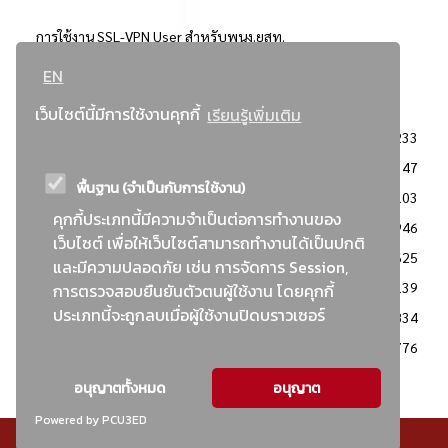
การใช้งาน SSL-VPN User สำหรับพนง.ยสท.
EN
..ยอดนิยม..
เว็บไซต์นี้มีการใช้งานคุกกี้
เรียนรู้เพิ่มเติม
จัดซื้อจัดจ้างการยาสูบแห่งประเทศไทย
3233
: ประกาศผู้ชนะการเสนอราคา
2347
พื้นฐาน (จำเป็นกับการใช้งาน)
: วิธีเฉพาะเจาะจง
2103
คุกกี้ประเภทนี้มีความจำเป็นต่อการทำงานของ
ข่าวสาร/ประกาศ
1946
เว็บไซต์ เพื่อให้เว็บไซต์สามารถทำงานได้เป็นปกติ
: เอกสารส่งเสริมความโปร่งใสในการจัดซื้อจัดจ้าง
1625
และมีความปลอดภัย เช่น การจัดการ Session,
ข่าวสารจัดซื้อจัดจ้าง
1139
การตรวจสอบยืนยันตัวตนผู้ใช้งาน โดยคุกกี้
ประเภทนี้จะถูกลบเมื่อผู้ใช้งานปิดบราวเซอร์
: แผนการจัดซื้อจัดจ้าง
834
: ประกาศราคากลาง
776
อนุญาตทั้งหมด
อนุญาต
Powered by PCU3ED
© สงวนลิขสิทธิ์ - การยาสูบแห่งประเทศไทย