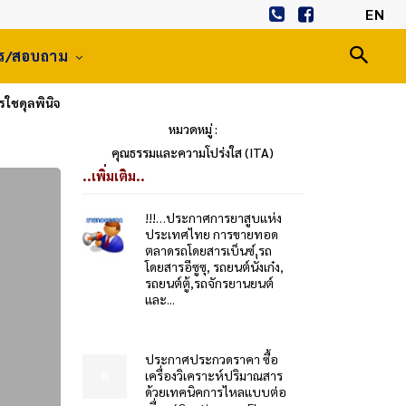
EN
าร/สอบถาม
ชดุลพินิจ
หมวดหมู่ :
คุณธรรมและความโปร่งใส (ITA)
..เพิ่มเติม..
!!!…ประกาศการยาสูบแห่ง
ประเทศไทย การขายทอด
ตลาดรถโดยสารเบ็นซ์,รถ
โดยสารอีซูซุ, รถยนต์นั่งเก๋ง,
รถยนต์ตู้,รถจักรยานยนต์
และ...
ประกาศประกวดราคา ซื้อ
เครื่องวิเคราะห์ปริมาณสาร
ด้วยเทคนิคการไหลแบบต่อ