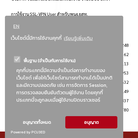
การใช้งาน SSL-VPN User สำหรับพนง.ยสท.
EN
..ยอดนิยม..
เว็บไซต์นี้มีการใช้งานคุกกี้
เรียนรู้เพิ่มเติม
จัดซื้อจัดจ้างการยาสูบแห่งประเทศไทย
3248
: ประกาศผู้ชนะการเสนอราคา
2362
พื้นฐาน (จำเป็นกับการใช้งาน)
: วิธีเฉพาะเจาะจง
2113
คุกกี้ประเภทนี้มีความจำเป็นต่อการทำงานของ
ข่าวสาร/ประกาศ
1953
เว็บไซต์ เพื่อให้เว็บไซต์สามารถทำงานได้เป็นปกติ
: เอกสารส่งเสริมความโปร่งใสในการจัดซื้อจัดจ้าง
1632
และมีความปลอดภัย เช่น การจัดการ Session,
ข่าวสารจัดซื้อจัดจ้าง
1149
การตรวจสอบยืนยันตัวตนผู้ใช้งาน โดยคุกกี้
ประเภทนี้จะถูกลบเมื่อผู้ใช้งานปิดบราวเซอร์
: แผนการจัดซื้อจัดจ้าง
837
: ประกาศราคากลาง
780
อนุญาตทั้งหมด
อนุญาต
Powered by PCU3ED