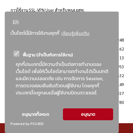
การใช้งาน SSL-VPN User สำหรับพนง.ยสท.
EN
..ยอดนิยม..
เว็บไซต์นี้มีการใช้งานคุกกี้
เรียนรู้เพิ่มเติม
จัดซื้อจัดจ้างการยาสูบแห่งประเทศไทย
3248
: ประกาศผู้ชนะการเสนอราคา
2362
พื้นฐาน (จำเป็นกับการใช้งาน)
: วิธีเฉพาะเจาะจง
2113
คุกกี้ประเภทนี้มีความจำเป็นต่อการทำงานของ
ข่าวสาร/ประกาศ
1953
เว็บไซต์ เพื่อให้เว็บไซต์สามารถทำงานได้เป็นปกติ
: เอกสารส่งเสริมความโปร่งใสในการจัดซื้อจัดจ้าง
1632
และมีความปลอดภัย เช่น การจัดการ Session,
ข่าวสารจัดซื้อจัดจ้าง
1149
การตรวจสอบยืนยันตัวตนผู้ใช้งาน โดยคุกกี้
ประเภทนี้จะถูกลบเมื่อผู้ใช้งานปิดบราวเซอร์
: แผนการจัดซื้อจัดจ้าง
837
: ประกาศราคากลาง
780
อนุญาตทั้งหมด
อนุญาต
Powered by PCU3ED
© สงวนลิขสิทธิ์ - การยาสูบแห่งประเทศไทย