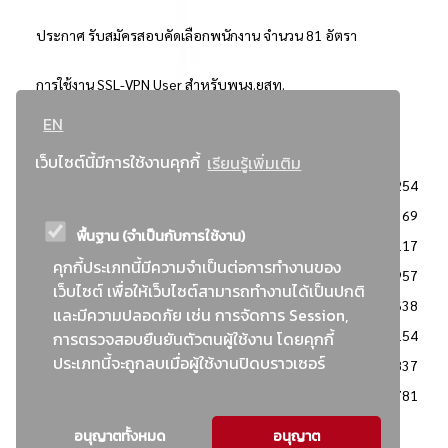
ประกาศ รับสมัครสอบคัดเลือกพนักงาน จำนวน 81 อัตรา
การใช้งาน SSL-VPN User สำหรับพนง.ยสท.
EN
..ยอดนิยม..
เว็บไซต์นี้มีการใช้งานคุกกี้
เรียนรู้เพิ่มเติม
จัดซื้อจัดจ้างการยาสูบแห่งประเทศไทย
3254
: ประกาศผู้ชนะการเสนอราคา
2369
พื้นฐาน (จำเป็นกับการใช้งาน)
: วิธีเฉพาะเจาะจง
2117
คุกกี้ประเภทนี้มีความจำเป็นต่อการทำงานของ
ข่าวสาร/ประกาศ
1957
เว็บไซต์ เพื่อให้เว็บไซต์สามารถทำงานได้เป็นปกติ
: เอกสารส่งเสริมความโปร่งใสในการจัดซื้อจัดจ้าง
1638
และมีความปลอดภัย เช่น การจัดการ Session,
ข่าวสารจัดซื้อจัดจ้าง
1154
การตรวจสอบยืนยันตัวตนผู้ใช้งาน โดยคุกกี้
ประเภทนี้จะถูกลบเมื่อผู้ใช้งานปิดบราวเซอร์
: แผนการจัดซื้อจัดจ้าง
837
: ประกาศราคากลาง
781
อนุญาตทั้งหมด
อนุญาต