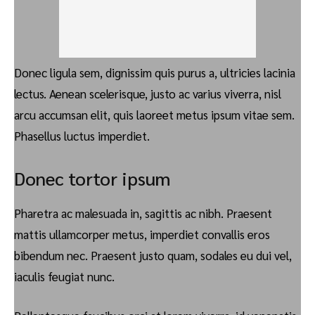
Donec ligula sem, dignissim quis purus a, ultricies lacinia
lectus. Aenean scelerisque, justo ac varius viverra, nisl
arcu accumsan elit, quis laoreet metus ipsum vitae sem.
Phasellus luctus imperdiet.
Donec tortor ipsum
Pharetra ac malesuada in, sagittis ac nibh. Praesent
mattis ullamcorper metus, imperdiet convallis eros
bibendum nec. Praesent justo quam, sodales eu dui vel,
iaculis feugiat nunc.