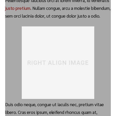
Pellentesque faucibus orci at lorem viverra, id venenatis
justo pretium
. Nullam congue, arcu a molestie bibendum,
sem orci lacinia dolor, ut congue dolor justo a odio.
Duis odio neque, congue ut iaculis nec, pretium vitae
libero. Cras eros ipsum, eleifend rhoncus quam at,