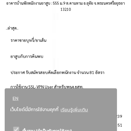
อาคารบ้านพักพนักงานยาสูบ : 555 ม.9 ต.คานหาม อ.อุทัย จ.พระนครศรีอยุธยา
13210
..ล่าสุด..
ราคาขายบุหรี่/ยาเส้น
ยาสูบกับการค้นพบ
ประกาศ รับสมัครสอบคัดเลือกพนักงาน จำนวน 81 อัตรา
การใช้งาน SSL-VPN User สำหรับพนง.ยสท.
EN
..ยอดนิยม..
เว็บไซต์นี้มีการใช้งานคุกกี้
เรียนรู้เพิ่มเติม
จัดซื้อจัดจ้างการยาสูบแห่งประเทศไทย
3239
: ประกาศผู้ชนะการเสนอราคา
2351
พื้นฐาน (จำเป็นกับการใช้งาน)