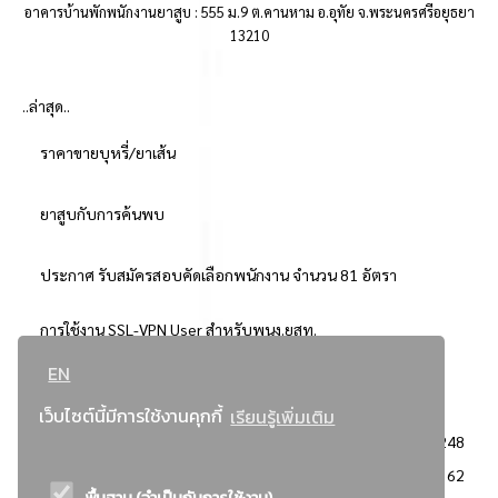
อาคารบ้านพักพนักงานยาสูบ : 555 ม.9 ต.คานหาม อ.อุทัย จ.พระนครศรีอยุธยา
13210
..ล่าสุด..
ราคาขายบุหรี่/ยาเส้น
ยาสูบกับการค้นพบ
ประกาศ รับสมัครสอบคัดเลือกพนักงาน จำนวน 81 อัตรา
การใช้งาน SSL-VPN User สำหรับพนง.ยสท.
EN
..ยอดนิยม..
เว็บไซต์นี้มีการใช้งานคุกกี้
เรียนรู้เพิ่มเติม
จัดซื้อจัดจ้างการยาสูบแห่งประเทศไทย
3248
: ประกาศผู้ชนะการเสนอราคา
2362
พื้นฐาน (จำเป็นกับการใช้งาน)