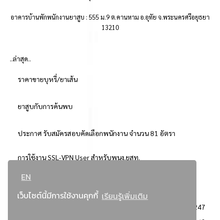
อาคารบ้านพักพนักงานยาสูบ : 555 ม.9 ต.คานหาม อ.อุทัย จ.พระนครศรีอยุธยา
13210
..ล่าสุด..
ราคาขายบุหรี่/ยาเส้น
ยาสูบกับการค้นพบ
ประกาศ รับสมัครสอบคัดเลือกพนักงาน จำนวน 81 อัตรา
การใช้งาน SSL-VPN User สำหรับพนง.ยสท.
EN
..ยอดนิยม..
เว็บไซต์นี้มีการใช้งานคุกกี้
เรียนรู้เพิ่มเติม
จัดซื้อจัดจ้างการยาสูบแห่งประเทศไทย
3247