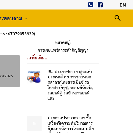
EN
าร/สอบถาม
การ : 67079053939)
หมวดหมู่ :
การเผยแพร่สาระสำคัญสัญญา
..เพิ่มเติม..
!!!…ประกาศการยาสูบแห่ง
คม 2026
ประเทศไทย การขายทอด
ตลาดรถโดยสารเบ็นซ์,รถ
โดยสารอีซูซุ, รถยนต์นั่งเก๋ง,
รถยนต์ตู้,รถจักรยานยนต์
และ...
ประกาศประกวดราคา ซื้อ
เครื่องวิเคราะห์ปริมาณสาร
ด้วยเทคนิคการไหลแบบต่อ