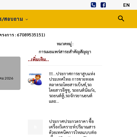
EN
าร/สอบถาม
ี่โครงการ : 67089535151)
หมวดหมู่ :
การเผยแพร่สาระสำคัญสัญญา
..เพิ่มเติม..
!!!…ประกาศการยาสูบแห่ง
คม 2026
ประเทศไทย การขายทอด
ตลาดรถโดยสารเบ็นซ์,รถ
โดยสารอีซูซุ, รถยนต์นั่งเก๋ง,
รถยนต์ตู้,รถจักรยานยนต์
และ...
ประกาศประกวดราคา ซื้อ
เครื่องวิเคราะห์ปริมาณสาร
ด้วยเทคนิคการไหลแบบต่อ