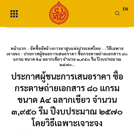
EN
หน้าแรก
จัดซื้อจัดจ้างการยาสูบแห่งประเทศไทย
: วิธีเฉพาะ
เจาะจง
ประกาศผู้ชนะการเสนอราคา ซื้อกระดาษถ่ายเอกสาร ๘๐
แกรม ขนาด A๔ ฉลากเขียว จำนวน ๓,๙๕๐ รีม ปีงบประมาณ
๒๕๗๐...
ประกาศผู้ชนะการเสนอราคา ซื้อ
กระดาษถ่ายเอกสาร ๘๐ แกรม
ขนาด A๔ ฉลากเขียว จำนวน
๓,๙๕๐ รีม ปีงบประมาณ ๒๕๗๐
โดยวิธีเฉพาะเจาะจง