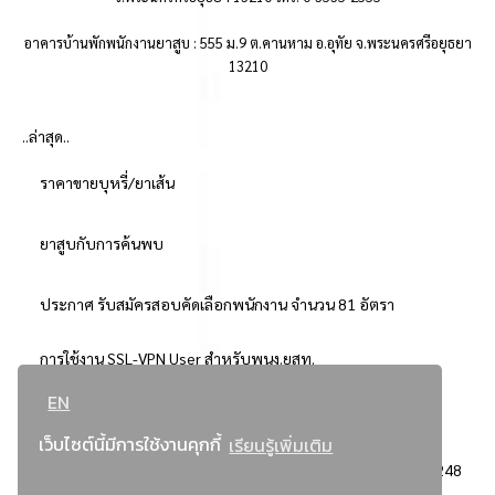
อาคารบ้านพักพนักงานยาสูบ : 555 ม.9 ต.คานหาม อ.อุทัย จ.พระนครศรีอยุธยา
13210
..ล่าสุด..
ราคาขายบุหรี่/ยาเส้น
ยาสูบกับการค้นพบ
ประกาศ รับสมัครสอบคัดเลือกพนักงาน จำนวน 81 อัตรา
การใช้งาน SSL-VPN User สำหรับพนง.ยสท.
EN
..ยอดนิยม..
เว็บไซต์นี้มีการใช้งานคุกกี้
เรียนรู้เพิ่มเติม
จัดซื้อจัดจ้างการยาสูบแห่งประเทศไทย
3248