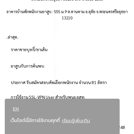
อาคารบ้านพักพนักงานยาสูบ : 555 ม.9 ต.คานหาม อ.อุทัย จ.พระนครศรีอยุธยา
13210
..ล่าสุด..
ราคาขายบุหรี่/ยาเส้น
ยาสูบกับการค้นพบ
ประกาศ รับสมัครสอบคัดเลือกพนักงาน จำนวน 81 อัตรา
การใช้งาน SSL-VPN User สำหรับพนง.ยสท.
EN
..ยอดนิยม..
เว็บไซต์นี้มีการใช้งานคุกกี้
เรียนรู้เพิ่มเติม
จัดซื้อจัดจ้างการยาสูบแห่งประเทศไทย
3248