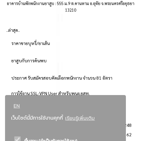
อาคารบ้านพักพนักงานยาสูบ : 555 ม.9 ต.คานหาม อ.อุทัย จ.พระนครศรีอยุธยา
13210
..ล่าสุด..
ราคาขายบุหรี่/ยาเส้น
ยาสูบกับการค้นพบ
ประกาศ รับสมัครสอบคัดเลือกพนักงาน จำนวน 81 อัตรา
การใช้งาน SSL-VPN User สำหรับพนง.ยสท.
EN
..ยอดนิยม..
เว็บไซต์นี้มีการใช้งานคุกกี้
เรียนรู้เพิ่มเติม
จัดซื้อจัดจ้างการยาสูบแห่งประเทศไทย
3248
: ประกาศผู้ชนะการเสนอราคา
2362
พื้นฐาน (จำเป็นกับการใช้งาน)