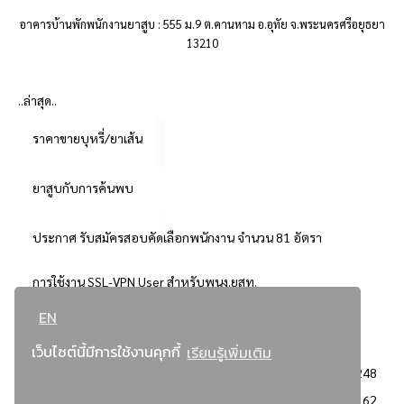
อาคารบ้านพักพนักงานยาสูบ : 555 ม.9 ต.คานหาม อ.อุทัย จ.พระนครศรีอยุธยา
13210
..ล่าสุด..
ราคาขายบุหรี่/ยาเส้น
ยาสูบกับการค้นพบ
ประกาศ รับสมัครสอบคัดเลือกพนักงาน จำนวน 81 อัตรา
การใช้งาน SSL-VPN User สำหรับพนง.ยสท.
EN
..ยอดนิยม..
เว็บไซต์นี้มีการใช้งานคุกกี้
เรียนรู้เพิ่มเติม
จัดซื้อจัดจ้างการยาสูบแห่งประเทศไทย
3248
: ประกาศผู้ชนะการเสนอราคา
2362