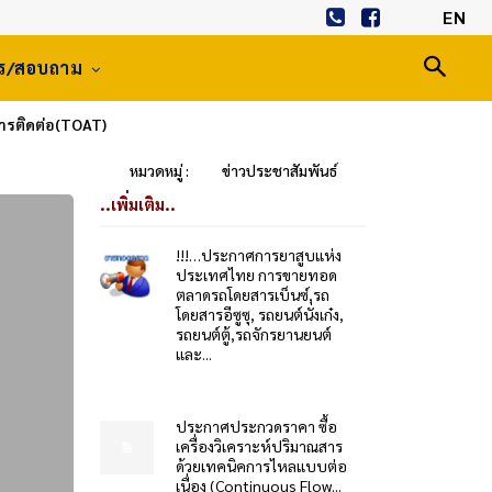
EN
าร/สอบถาม
การติดต่อ(TOAT)
หมวดหมู่ :
ข่าวประชาสัมพันธ์
..เพิ่มเติม..
!!!…ประกาศการยาสูบแห่ง
ประเทศไทย การขายทอด
ตลาดรถโดยสารเบ็นซ์,รถ
โดยสารอีซูซุ, รถยนต์นั่งเก๋ง,
รถยนต์ตู้,รถจักรยานยนต์
และ...
ประกาศประกวดราคา ซื้อ
เครื่องวิเคราะห์ปริมาณสาร
ด้วยเทคนิคการไหลแบบต่อ
เนื่อง (Continuous Flow...