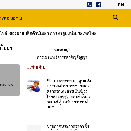
EN
าร/สอบถาม
มอะไหล่) ของฝ่ายผลิตด้านใบยา การยาสูบแห่งประเทศไทย
านใบยา
หมวดหมู่ :
การเผยแพร่สาระสำคัญสัญญา
..เพิ่มเติม..
!!!…ประกาศการยาสูบแห่ง
คม 2026
ประเทศไทย การขายทอด
ตลาดรถโดยสารเบ็นซ์,รถ
โดยสารอีซูซุ, รถยนต์นั่งเก๋ง,
รถยนต์ตู้,รถจักรยานยนต์
และ...
ประกาศประกวดราคา ซื้อ