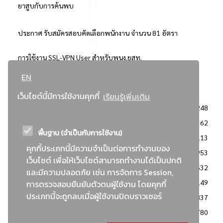
ยาสูบกับการค้นพบ
ประกาศ รับสมัครสอบคัดเลือกพนักงาน จำนวน 81 อัตรา
การใช้งาน SSL-VPN User สำหรับพนง.ยสท.
EN
..ยอดนิยม..
เว็บไซต์นี้มีการใช้งานคุกกี้
เรียนรู้เพิ่มเติม
จัดซื้อจัดจ้างการยาสูบแห่งประเทศไทย
3248
: ประกาศผู้ชนะการเสนอราคา
2362
พื้นฐาน (จำเป็นกับการใช้งาน)
: วิธีเฉพาะเจาะจง
2113
คุกกี้ประเภทนี้มีความจำเป็นต่อการทำงานของ
ข่าวสาร/ประกาศ
1953
เว็บไซต์ เพื่อให้เว็บไซต์สามารถทำงานได้เป็นปกติ
: เอกสารส่งเสริมความโปร่งใสในการจัดซื้อจัดจ้าง
1632
และมีความปลอดภัย เช่น การจัดการ Session,
ข่าวสารจัดซื้อจัดจ้าง
1149
การตรวจสอบยืนยันตัวตนผู้ใช้งาน โดยคุกกี้
ประเภทนี้จะถูกลบเมื่อผู้ใช้งานปิดบราวเซอร์
: แผนการจัดซื้อจัดจ้าง
837
: ประกาศราคากลาง
780