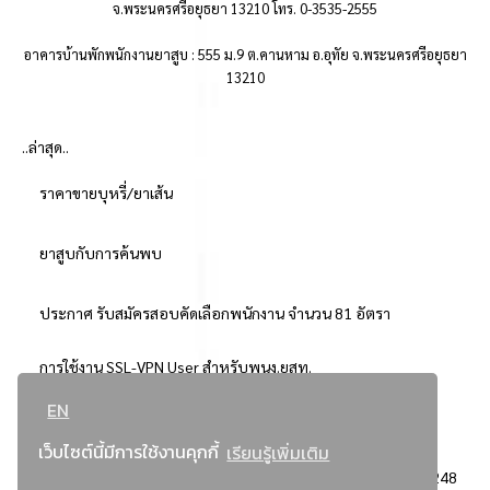
จ.พระนครศรีอยุธยา 13210 โทร. 0-3535-2555
อาคารบ้านพักพนักงานยาสูบ : 555 ม.9 ต.คานหาม อ.อุทัย จ.พระนครศรีอยุธยา
13210
..ล่าสุด..
ราคาขายบุหรี่/ยาเส้น
ยาสูบกับการค้นพบ
ประกาศ รับสมัครสอบคัดเลือกพนักงาน จำนวน 81 อัตรา
การใช้งาน SSL-VPN User สำหรับพนง.ยสท.
EN
..ยอดนิยม..
เว็บไซต์นี้มีการใช้งานคุกกี้
เรียนรู้เพิ่มเติม
จัดซื้อจัดจ้างการยาสูบแห่งประเทศไทย
3248