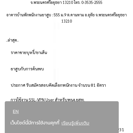
จ.พระนครศรีอยุธยา 13210 โทร. 0-3535-2555
อาคารบ้านพักพนักงานยาสูบ : 555 ม.9 ต.คานหาม อ.อุทัย จ.พระนครศรีอยุธยา
13210
..ล่าสุด..
ราคาขายบุหรี่/ยาเส้น
ยาสูบกับการค้นพบ
ประกาศ รับสมัครสอบคัดเลือกพนักงาน จำนวน 81 อัตรา
การใช้งาน SSL-VPN User สำหรับพนง.ยสท.
EN
..ยอดนิยม..
เว็บไซต์นี้มีการใช้งานคุกกี้
เรียนรู้เพิ่มเติม
จัดซื้อจัดจ้างการยาสูบแห่งประเทศไทย
3231