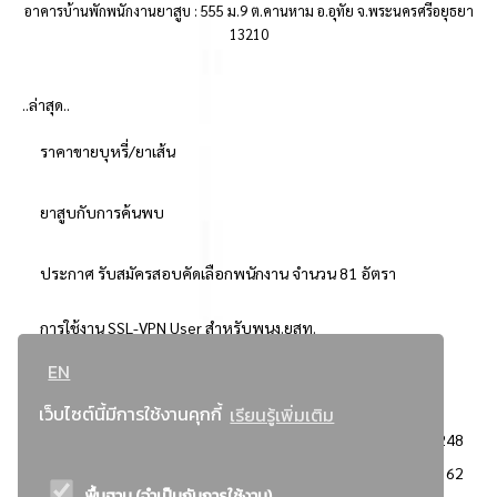
อาคารบ้านพักพนักงานยาสูบ : 555 ม.9 ต.คานหาม อ.อุทัย จ.พระนครศรีอยุธยา
13210
..ล่าสุด..
ราคาขายบุหรี่/ยาเส้น
ยาสูบกับการค้นพบ
ประกาศ รับสมัครสอบคัดเลือกพนักงาน จำนวน 81 อัตรา
การใช้งาน SSL-VPN User สำหรับพนง.ยสท.
EN
..ยอดนิยม..
เว็บไซต์นี้มีการใช้งานคุกกี้
เรียนรู้เพิ่มเติม
จัดซื้อจัดจ้างการยาสูบแห่งประเทศไทย
3248
: ประกาศผู้ชนะการเสนอราคา
2362
พื้นฐาน (จำเป็นกับการใช้งาน)