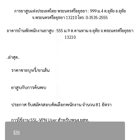
การยาสูบแห่งประเทศไทย พระนครศรีอยุธยา : 999 ม.4 ต.อุทัย อ.อุทัย
จ.พระนครศรีอยุธยา 13210 โทร. 0-3535-2555
อาคารบ้านพักพนักงานยาสูบ : 555 ม.9 ต.คานหาม อ.อุทัย จ.พระนครศรีอยุธยา
13210
..ล่าสุด..
ราคาขายบุหรี่/ยาเส้น
ยาสูบกับการค้นพบ
ประกาศ รับสมัครสอบคัดเลือกพนักงาน จำนวน 81 อัตรา
การใช้งาน SSL-VPN User สำหรับพนง.ยสท.
EN
..ยอดนิยม..