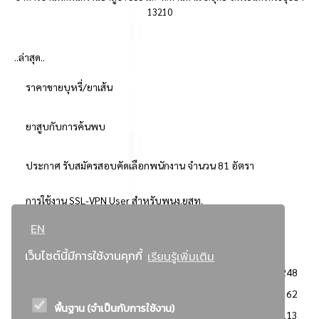
13210
..ล่าสุด..
ราคาขายบุหรี่/ยาเส้น
ยาสูบกับการค้นพบ
ประกาศ รับสมัครสอบคัดเลือกพนักงาน จำนวน 81 อัตรา
การใช้งาน SSL-VPN User สำหรับพนง.ยสท.
EN
..ยอดนิยม..
เว็บไซต์นี้มีการใช้งานคุกกี้
เรียนรู้เพิ่มเติม
จัดซื้อจัดจ้างการยาสูบแห่งประเทศไทย
3248
: ประกาศผู้ชนะการเสนอราคา
2362
พื้นฐาน (จำเป็นกับการใช้งาน)
: วิธีเฉพาะเจาะจง
2113