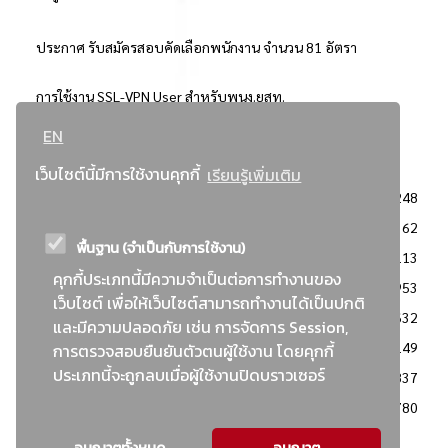
ประกาศ รับสมัครสอบคัดเลือกพนักงาน จำนวน 81 อัตรา
การใช้งาน SSL-VPN User สำหรับพนง.ยสท.
EN
..ยอดนิยม..
เว็บไซต์นี้มีการใช้งานคุกกี้
เรียนรู้เพิ่มเติม
จัดซื้อจัดจ้างการยาสูบแห่งประเทศไทย
3248
: ประกาศผู้ชนะการเสนอราคา
2362
พื้นฐาน (จำเป็นกับการใช้งาน)
: วิธีเฉพาะเจาะจง
2113
คุกกี้ประเภทนี้มีความจำเป็นต่อการทำงานของ
ข่าวสาร/ประกาศ
1953
เว็บไซต์ เพื่อให้เว็บไซต์สามารถทำงานได้เป็นปกติ
: เอกสารส่งเสริมความโปร่งใสในการจัดซื้อจัดจ้าง
1632
และมีความปลอดภัย เช่น การจัดการ Session,
ข่าวสารจัดซื้อจัดจ้าง
1149
การตรวจสอบยืนยันตัวตนผู้ใช้งาน โดยคุกกี้
ประเภทนี้จะถูกลบเมื่อผู้ใช้งานปิดบราวเซอร์
: แผนการจัดซื้อจัดจ้าง
837
: ประกาศราคากลาง
780