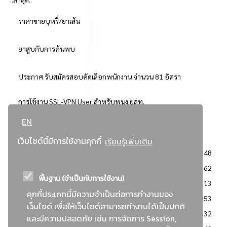
ราคาขายบุหรี่/ยาเส้น
ยาสูบกับการค้นพบ
ประกาศ รับสมัครสอบคัดเลือกพนักงาน จำนวน 81 อัตรา
การใช้งาน SSL-VPN User สำหรับพนง.ยสท.
EN
..ยอดนิยม..
เว็บไซต์นี้มีการใช้งานคุกกี้
เรียนรู้เพิ่มเติม
จัดซื้อจัดจ้างการยาสูบแห่งประเทศไทย
3248
: ประกาศผู้ชนะการเสนอราคา
2362
พื้นฐาน (จำเป็นกับการใช้งาน)
: วิธีเฉพาะเจาะจง
2113
คุกกี้ประเภทนี้มีความจำเป็นต่อการทำงานของ
ข่าวสาร/ประกาศ
1953
เว็บไซต์ เพื่อให้เว็บไซต์สามารถทำงานได้เป็นปกติ
: เอกสารส่งเสริมความโปร่งใสในการจัดซื้อจัดจ้าง
1632
และมีความปลอดภัย เช่น การจัดการ Session,