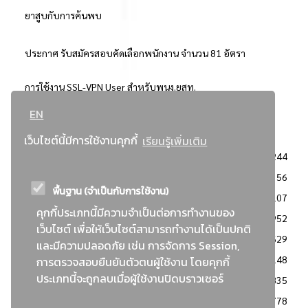
ยาสูบกับการค้นพบ
ประกาศ รับสมัครสอบคัดเลือกพนักงาน จำนวน 81 อัตรา
การใช้งาน SSL-VPN User สำหรับพนง.ยสท.
EN
..ยอดนิยม..
เว็บไซต์นี้มีการใช้งานคุกกี้
เรียนรู้เพิ่มเติม
จัดซื้อจัดจ้างการยาสูบแห่งประเทศไทย
3244
: ประกาศผู้ชนะการเสนอราคา
2356
พื้นฐาน (จำเป็นกับการใช้งาน)
: วิธีเฉพาะเจาะจง
2107
คุกกี้ประเภทนี้มีความจำเป็นต่อการทำงานของ
ข่าวสาร/ประกาศ
1952
เว็บไซต์ เพื่อให้เว็บไซต์สามารถทำงานได้เป็นปกติ
: เอกสารส่งเสริมความโปร่งใสในการจัดซื้อจัดจ้าง
1629
และมีความปลอดภัย เช่น การจัดการ Session,
ข่าวสารจัดซื้อจัดจ้าง
1148
การตรวจสอบยืนยันตัวตนผู้ใช้งาน โดยคุกกี้
ประเภทนี้จะถูกลบเมื่อผู้ใช้งานปิดบราวเซอร์
: แผนการจัดซื้อจัดจ้าง
835
: ประกาศราคากลาง
778